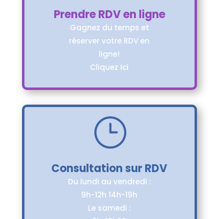
Prendre RDV en ligne
Gagnez du temps et
réserver votre RDV en
ligne!
Cliquez Ici
}
Consultation sur RDV
Du lundi au vendredi :
9h-12h 14h-19h
Le samedi :