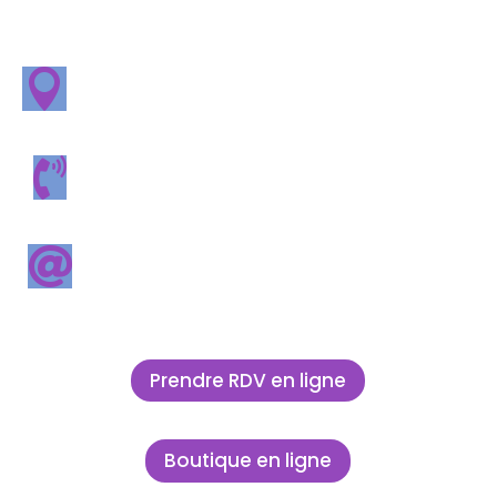
71 rue de Royan 17640 Vaux

sur Mer

05 46 39 49 49

contact@veterinaire-metairie.fr
Prendre RDV en ligne
Boutique en ligne