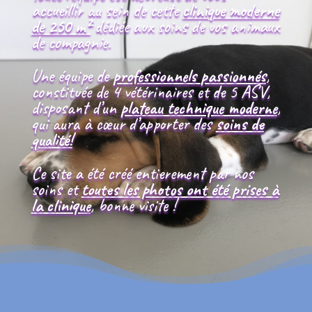
accueillir au sein de cette
clinique moderne
de 250 m²
dédiée aux soins de vos animaux
de compagnie.
Une équipe de
professionnels
passionnés
,
constituée de 4 vétérinaires et de 5 ASV,
disposant d’un
plateau technique moderne
,
qui aura à cœur d’apporter des
soins de
qualité!
Ce site a été créé entierement par nos
soins et
toutes les photos ont été prises à
la clinique
, bonne visite !