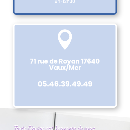
9h-12h30

71 rue de Royan 17640
Vaux/Mer
05.46.39.49.49
Toute l’équipe est heureuse de vous